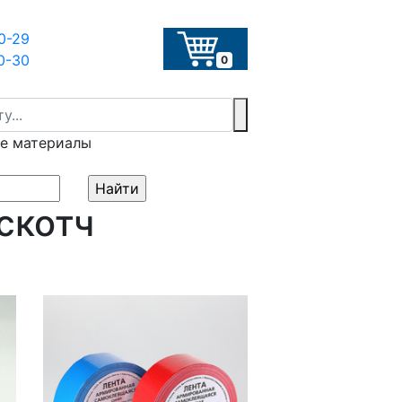
20-29
20-30
0
е материалы
скотч