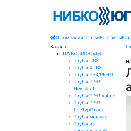
О компании
Статьи
Контакты
Кат
Каталог
Гл
ТРУБОПРОВОДЫ
Трубы ПВХ
На
Трубы ХПВХ
Трубы PEX/PE-RT
Трубы PP-R
Heisskraft
Трубы PP-R Valtec
Трубы PP-R
РосТурПласт
Трубы медные
Трубы из
нержавеющей