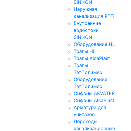
SINIKON
Наружная
канализация РТП
Внутренние
водостоки
SINIKON
Оборудование HL
Трапы HL
Трапы AlcaPlast
Трапы
ТатПолимер
Оборудование
ТатПолимер
Сифоны AKVATER
Сифоны AlcaPlast
Арматура для
унитазов
Переходы
канализационные